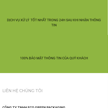
DỊCH VỤ XỬ LÝ TỐT NHẤT TRONG 24H SAU KHI NHẬN THÔNG
TIN
100% BẢO MẬT THÔNG TIN CỦA QUÝ KHÁCH
LIÊN HỆ CHÚNG TÔI
CÔNG TY TNHH ECO GREEN PACKAGING