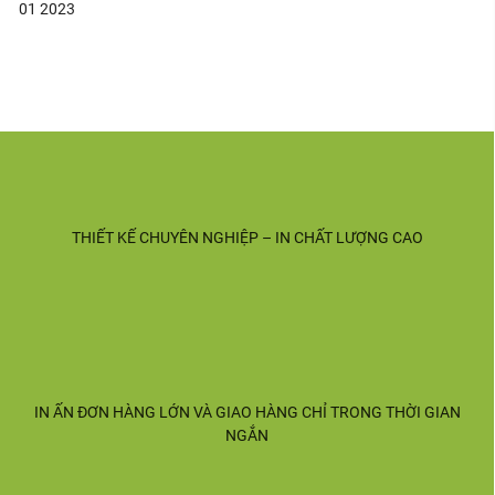
01
2023
THIẾT KẾ CHUYÊN NGHIỆP – IN CHẤT LƯỢNG CAO
IN ẤN ĐƠN HÀNG LỚN VÀ GIAO HÀNG CHỈ TRONG THỜI GIAN
NGẮN