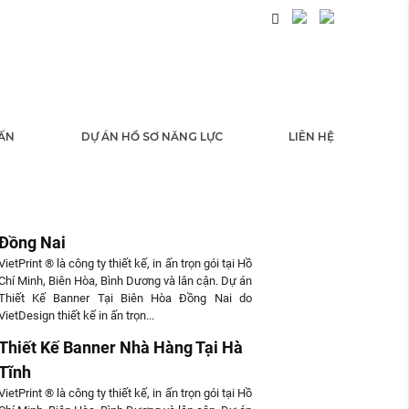
 ẤN
DỰ ÁN HỒ SƠ NĂNG LỰC
LIÊN HỆ
 TỨC
Thiết Kế Banner Tại Biên Hòa
Đồng Nai
VietPrint ® là công ty thiết kế, in ấn trọn gói tại Hồ
Chí Minh, Biên Hòa, Bình Dương và lân cận. Dự án
Thiết Kế Banner Tại Biên Hòa Đồng Nai do
VietDesign thiết kế in ấn trọn...
Thiết Kế Banner Nhà Hàng Tại Hà
Tĩnh
VietPrint ® là công ty thiết kế, in ấn trọn gói tại Hồ