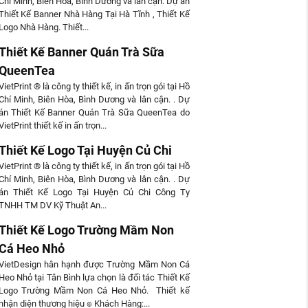
Chí Minh, Biên Hòa, Bình Dương và lân cận. Dự án
Thiết Kế Banner Nhà Hàng Tại Hà Tĩnh , Thiết Kế
Logo Nhà Hàng. Thiết...
Thiết Kế Banner Quán Trà Sữa
QueenTea
VietPrint ® là công ty thiết kế, in ấn trọn gói tại Hồ
Chí Minh, Biên Hòa, Bình Dương và lân cận. . Dự
án Thiết Kế Banner Quán Trà Sữa QueenTea do
VietPrint thiết kế in ấn trọn...
Thiết Kế Logo Tại Huyện Củ Chi
VietPrint ® là công ty thiết kế, in ấn trọn gói tại Hồ
Chí Minh, Biên Hòa, Bình Dương và lân cận. . Dự
án Thiết Kế Logo Tại Huyện Củ Chi Công Ty
TNHH TM DV Kỹ Thuật An...
Thiết Kế Logo Trường Mầm Non
Cá Heo Nhỏ
VietDesign hân hạnh được Trường Mầm Non Cá
Heo Nhỏ tại Tân Bình lựa chọn là đối tác Thiết Kế
Logo Trường Mầm Non Cá Heo Nhỏ. Thiết kế
nhận diện thương hiệu ๏ Khách Hàng:...