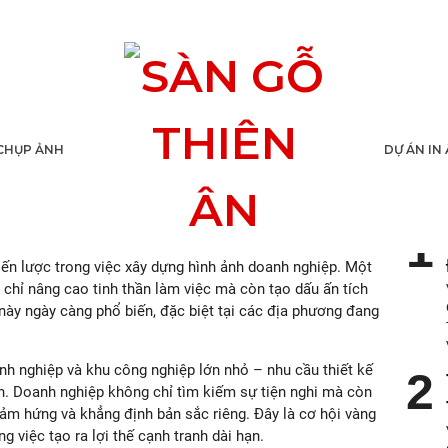
ất Văn Phòng Tại
CHỤP ẢNH
DỰ ÁN IN
TIN
Thất Văn Phòng Tại
Đồng Nai
đã vượt ra khỏi phạm vi bố
hiến lược trong việc xây dựng hình ảnh doanh nghiệp. Một
chỉ nâng cao tinh thần làm việc mà còn tạo dấu ấn tích
này ngày càng phổ biến, đặc biệt tại các địa phương đang
nh nghiệp và khu công nghiệp lớn nhỏ – nhu cầu thiết kế
. Doanh nghiệp không chỉ tìm kiếm sự tiện nghi mà còn
m hứng và khẳng định bản sắc riêng. Đây là cơ hội vàng
ong việc tạo ra lợi thế cạnh tranh dài hạn.