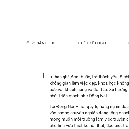
Thiết Kế Nội Th
HỒ SƠ NĂNG LỰC
THIẾT KẾ LOGO
Đồng Nai
07
2025
Trong những năm gần đây,
Thiết Kế Nội 
trí bàn ghế đơn thuần, trở thành yếu tố c
không gian làm việc đẹp, khoa học không 
cực với khách hàng và đối tác. Xu hướng 
phát triển mạnh như Đồng Nai.
Tại Đồng Nai – nơi quy tụ hàng nghìn doa
văn phòng chuyên nghiệp đang tăng nhanh
mong muốn môi trường làm việc truyền cả
cho lĩnh vực thiết kế nội thất, đặc biệt tr