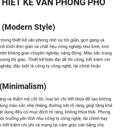
HIẾT KẾ VĂN PHÒNG PHỔ
 (Modern Style)
trong thiết kế văn phòng nhờ sự tối giản, gọn gàng và
nh khối đơn giản và chất liệu công nghiệp như kính, kim
 nên không gian chuyên nghiệp, năng động. Màu sắc trung
ng thị giác. Thiết kế hiện đại dễ thi công, tiết kiệm chi
nghiệp, đặc biệt là công ty công nghệ, tài chính hoặc
 (Minimalism)
ng và thẩm mỹ cốt lõi, loại bỏ chi tiết thừa để tạo không
dụng màu sắc nhẹ nhàng, đường nét rõ ràng, giúp tăng khả
ật dụng đều có mục đích rõ ràng, không thừa thãi. Phong
i trường yên tĩnh như công ty công nghệ, tài chính hay
p tiết kiệm chi phí và mang lại cảm giác cân bằng cho