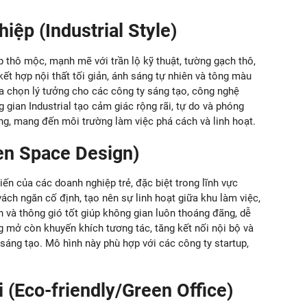
iệp (Industrial Style)
thô mộc, mạnh mẽ với trần lộ kỹ thuật, tường gạch thô,
 kết hợp nội thất tối giản, ánh sáng tự nhiên và tông màu
ựa chọn lý tưởng cho các công ty sáng tạo, công nghệ
 gian Industrial tạo cảm giác rộng rãi, tự do và phóng
ông, mang đến môi trường làm việc phá cách và linh hoạt.
en Space Design)
ến của các doanh nghiệp trẻ, đặc biệt trong lĩnh vực
vách ngăn cố định, tạo nên sự linh hoạt giữa khu làm việc,
n và thông gió tốt giúp không gian luôn thoáng đãng, dễ
ng mở còn khuyến khích tương tác, tăng kết nối nội bộ và
sáng tạo. Mô hình này phù hợp với các công ty startup,
i (Eco-friendly/Green Office)