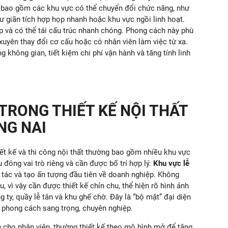
g bao gồm các khu vực có thể chuyển đổi chức năng, như
ư giãn tích hợp họp nhanh hoặc khu vực ngồi linh hoạt.
ắp và có thể tái cấu trúc nhanh chóng. Phong cách này phù
uyên thay đổi cơ cấu hoặc có nhân viên làm việc từ xa.
g không gian, tiết kiệm chi phí vận hành và tăng tính linh
RONG THIẾT KẾ NỘI THẤT
NG NAI
ết kế và thi công nội thất thường bao gồm nhiều khu vực
đóng vai trò riêng và cần được bố trí hợp lý.
Khu vực lễ
i tác và tạo ấn tượng đầu tiên về doanh nghiệp. Không
, vì vậy cần được thiết kế chỉn chu, thể hiện rõ hình ảnh
 ty, quầy lễ tân và khu ghế chờ. Đây là “bộ mặt” đại diện
phong cách sang trọng, chuyên nghiệp.
 cho nhân viên, thường thiết kế theo mô hình mở để tăng