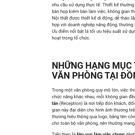
nhu cầu sử dụng thực tế. Thiết kế thườn
bàn họp kiêm bàn làm việc, không gian th
Nội thất được thiết kế di động, dễ tháo l
hợp với doanh nghiệp năng động, thường x
Ưu điểm nổi bật là tối ưu hiệu suất sử dụn
hoạt trong tổ chức.
NHỮNG HẠNG MỤC T
VĂN PHÒNG TẠI ĐỒ
Trong một văn phòng quy mô lớn, việc thi
chức năng khác nhau, mỗi không gian đều 
tân
(Reception) là nơi tiếp đón khách, đố
gian này đại diện cho hình ảnh thương hiệu
thương hiệu thông qua logo, bảng tên công
cho toàn bộ văn phòng, nên thường mang 
Tiếp theo là
khu vực làm việc chung
dành