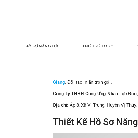
Thiết Kế Hồ Sơ 
HỒ SƠ NĂNG LỰC
THIẾT KẾ LOGO
Giang
04
2025
VIETPRINT ®
hân hạnh được Lê Hoàng lự
Giang
. Đối tác in ấn trọn gói.
Công Ty TNHH Cung Ứng Nhân Lực Đôn
Địa chỉ:
Ấp 8, Xã Vị Trung, Huyện Vị Thủy
Thiết Kế Hồ Sơ Năng