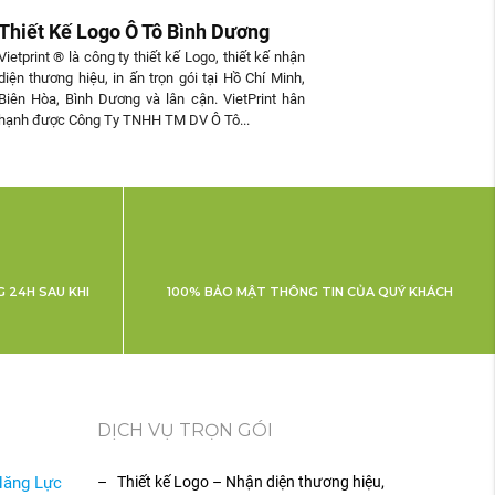
Thiết Kế Logo Ô Tô Bình Dương
Vietprint ® là công ty thiết kế Logo, thiết kế nhận
diện thương hiệu, in ấn trọn gói tại Hồ Chí Minh,
Biên Hòa, Bình Dương và lân cận. VietPrint hân
hạnh được Công Ty TNHH TM DV Ô Tô...
 24H SAU KHI
100% BẢO MẬT THÔNG TIN CỦA QUÝ KHÁCH
DỊCH VỤ TRỌN GÓI
Năng Lực
– Thiết kế Logo – Nhận diện thương hiệu,