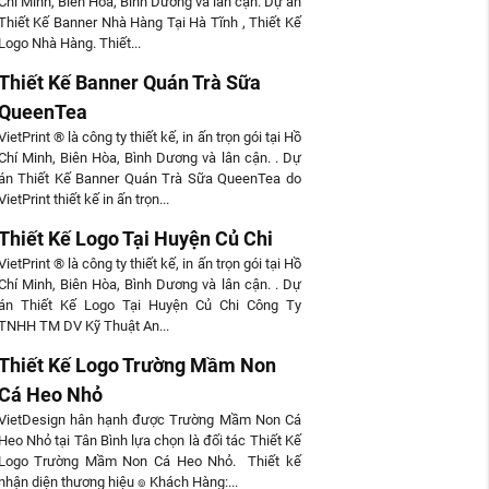
Chí Minh, Biên Hòa, Bình Dương và lân cận. Dự án
Thiết Kế Banner Nhà Hàng Tại Hà Tĩnh , Thiết Kế
Logo Nhà Hàng. Thiết...
Thiết Kế Banner Quán Trà Sữa
QueenTea
VietPrint ® là công ty thiết kế, in ấn trọn gói tại Hồ
Chí Minh, Biên Hòa, Bình Dương và lân cận. . Dự
án Thiết Kế Banner Quán Trà Sữa QueenTea do
VietPrint thiết kế in ấn trọn...
Thiết Kế Logo Tại Huyện Củ Chi
VietPrint ® là công ty thiết kế, in ấn trọn gói tại Hồ
Chí Minh, Biên Hòa, Bình Dương và lân cận. . Dự
án Thiết Kế Logo Tại Huyện Củ Chi Công Ty
TNHH TM DV Kỹ Thuật An...
Thiết Kế Logo Trường Mầm Non
Cá Heo Nhỏ
VietDesign hân hạnh được Trường Mầm Non Cá
Heo Nhỏ tại Tân Bình lựa chọn là đối tác Thiết Kế
Logo Trường Mầm Non Cá Heo Nhỏ. Thiết kế
nhận diện thương hiệu ๏ Khách Hàng:...