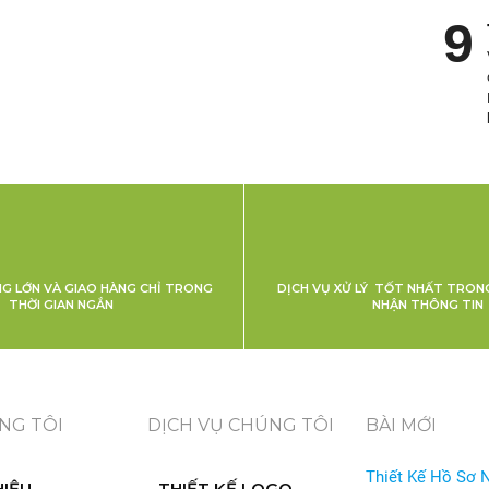
NG LỚN VÀ GIAO HÀNG CHỈ TRONG
DỊCH VỤ XỬ LÝ TỐT NHẤT TRONG
THỜI GIAN NGẮN
NHẬN THÔNG TIN
NG TÔI
DỊCH VỤ CHÚNG TÔI
BÀI MỚI
Thiết Kế Hồ Sơ 
HIỆU
THIẾT KẾ LOGO