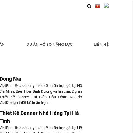
 ẤN
DỰ ÁN HỒ SƠ NĂNG LỰC
LIÊN HỆ
 TỨC
Thiết Kế Banner Tại Biên Hòa
Đồng Nai
VietPrint ® là công ty thiết kế, in ấn trọn gói tại Hồ
Chí Minh, Biên Hòa, Bình Dương và lân cận. Dự án
Thiết Kế Banner Tại Biên Hòa Đồng Nai do
VietDesign thiết kế in ấn trọn...
Thiết Kế Banner Nhà Hàng Tại Hà
Tĩnh
VietPrint ® là công ty thiết kế, in ấn trọn gói tại Hồ