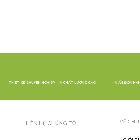
THIẾT KẾ CHUYÊN NGHIỆP – IN CHẤT LƯỢNG CAO
IN ẤN ĐƠN HÀ
VỀ CHÚ
LIÊN HỆ CHÚNG TÔI
GIỚI T